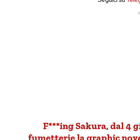
P
F***ing Sakura, dal 4 gi
fumetterie la graphic nove