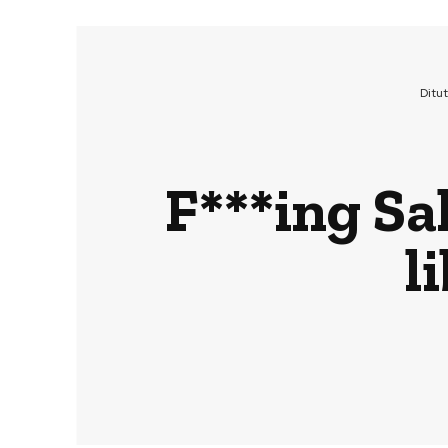
Ditu
F***ing Sak
l