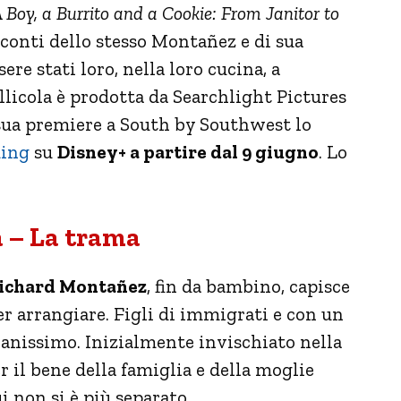
 Boy, a Burrito and a Cookie: From Janitor to
conti dello stesso Montañez e di sua
re stati loro, nella loro cucina, a
llicola è prodotta da Searchlight Pictures
sua premiere a South by Southwest lo
ming
su
Disney+ a partire dal 9 giugno
. Lo
a – La trama
ichard Montañez
, fin da bambino, capisce
er arrangiare. Figli di immigrati e con un
ovanissimo. Inizialmente invischiato nella
r il bene della famiglia e della moglie
i non si è più separato.