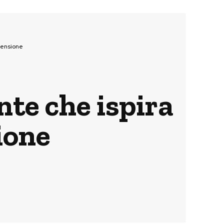
ecensione
nte che ispira
ione