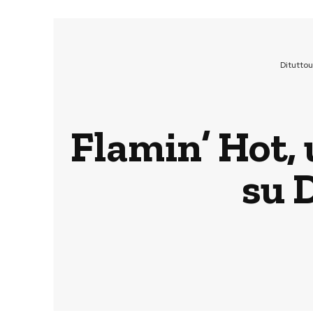
Ditutto
Flamin’ Hot, 
su 