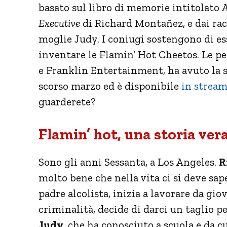
basato sul libro di memorie intitolato
A
Executive
di Richard Montañez, e dai rac
moglie Judy. I coniugi sostengono di esse
inventare le Flamin’ Hot Cheetos. Le pe
e Franklin Entertainment, ha avuto la 
scorso marzo ed è disponibile
in strea
guarderete?
Flamin’ hot, una storia ver
Sono gli anni Sessanta, a Los Angeles.
R
molto bene che nella vita ci si deve sap
padre alcolista, inizia a lavorare da gi
criminalità, decide di darci un taglio pe
Judy
, che ha conosciuto a scuola e da cu