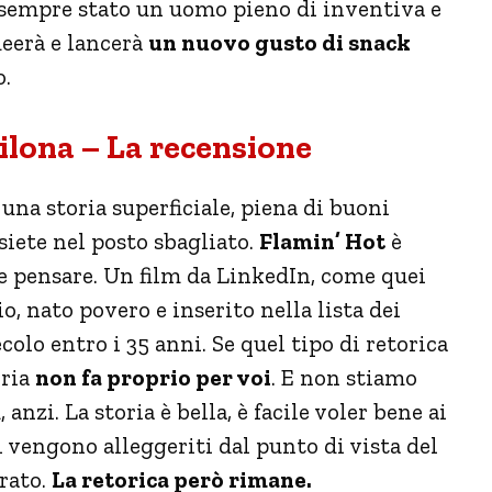
 è sempre stato un uomo pieno di inventiva e
ideerà e lancerà
un nuovo gusto di snack
o.
cilona – La recensione
 una storia superficiale, piena di buoni
 siete nel posto sbagliato.
Flamin’ Hot
è
e pensare. Un film da LinkedIn, come quei
o, nato povero e inserito nella lista dei
ecolo entro i 35 anni. Se quel tipo di retorica
oria
non fa proprio per voi
. E non stiamo
nzi. La storia è bella, è facile voler bene ai
 vengono alleggeriti dal punto di vista del
rato.
La retorica però rimane.