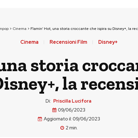
unpop
>
Cinema
>
Flamin’ Hot, una storia croccante che ispira su Disney+, la r
Cinema
Recensioni Film
Disney+
una storia crocca
Disney+, la recens
Di:
Priscilla Lucifora
09/06/2023
Aggiornato il:
09/06/2023
2
min.