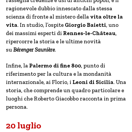
rassegna credenze e usi di antichi popoli, e il
ragionevole dubbio innescato dalla stessa
scienza di fronte al mistero della
vita oltre la
vita
. In studio, l’ospite
Giorgio Baietti
, uno
dei massimi esperti di
Rennes-le-Château
,
ripercorre la storia e le ultime novità
su
Bérenger Saunière
.
Infine, la
Palermo di fine 800
, punto di
riferimento per la cultura e la mondanità
internazionale, ai Florio, i
Leoni di Sicilia
. Una
storia, che comprende un quadro particolare e
luoghi che Roberto Giacobbo racconta in prima
persona.
20 luglio