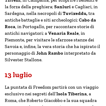
Tirreni
, in
Campania, per scoprire i benefici e
la forza della preghiera;
Sanluri
e
Cagliari, in
Sardegna, nella necropoli di
Tuvixeddu,
tra
antiche battaglie e siti archeologici;
Cabo da
Roca
, in
Portogallo, per raccontare storie di
antichi navigatori; a
Venaria Reale
, in
Piemonte, per visitare le sfarzose stanze dei
Savoia e, infine, la vera storia che ha ispirato il
personaggio di
John Rambo
interpretato da
Silvester Stallone.
13 luglio
La puntata di Freedom partirà con un viaggio
esclusivo nei segreti dell’
Isola Tiberina
, a
Roma, che Roberto Giacobbo e la sua squadra