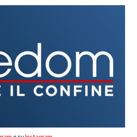
gram
e su
Instagram