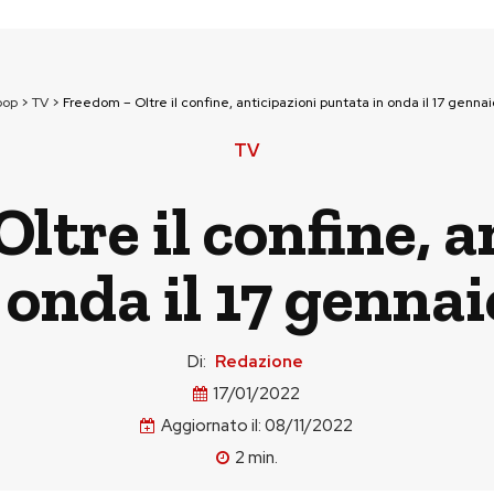
pop
>
TV
>
Freedom – Oltre il confine, anticipazioni puntata in onda il 17 gennaio 
TV
ltre il confine, a
onda il 17 gennaio
Di:
Redazione
17/01/2022
Aggiornato il:
08/11/2022
2
min.