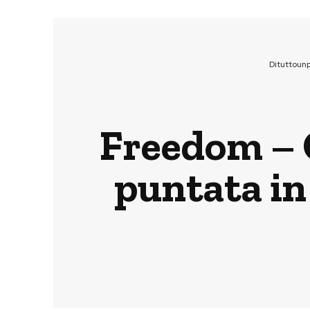
Dituttoun
Freedom – O
puntata in 