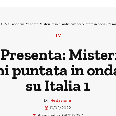
>
TV
>
Freedom Presenta: Misteri Irrisolti, anticipazioni puntata in onda il 19 mar
TV
resenta: Misteri 
ni puntata in onda
su Italia 1
Di:
Redazione
19/03/2022
Aggiornato il:
08/11/2022