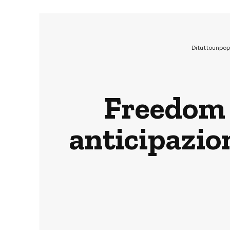
Dituttounpop
Freedom P
anticipazio