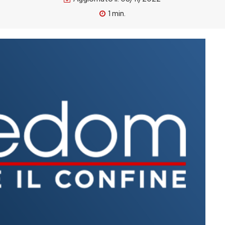
1
min.