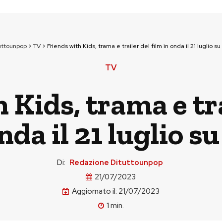
uttounpop
>
TV
>
Friends with Kids, trama e trailer del film in onda il 21 luglio su
TV
 Kids, trama e tra
nda il 21 luglio s
Di:
Redazione Dituttounpop
21/07/2023
Aggiornato il:
21/07/2023
1
min.