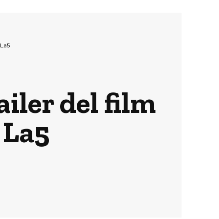
 La5
iler del film
u La5