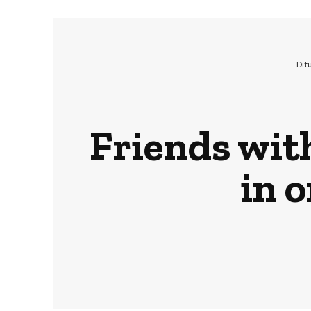
Dit
Friends with
in o