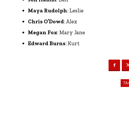
Maya Rudolph
: Leslie
Chris O’Dowd
: Alex
Megan Fox
: Mary Jane
Edward Burns
: Kurt
TA