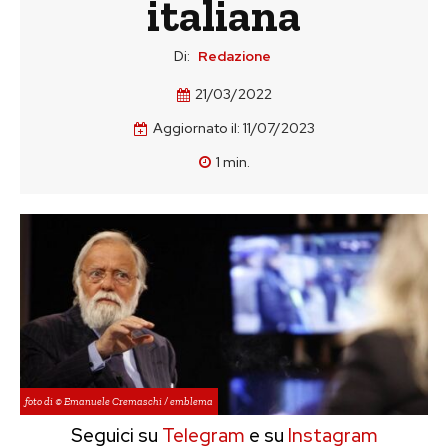
italiana
Di:
Redazione
21/03/2022
Aggiornato il:
11/07/2023
1
min.
foto di © Emanuele Cremaschi / emblema
Seguici su
Telegram
e su
Instagram