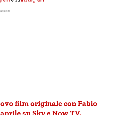
ubblicità
uovo film originale con Fabio
4 aprile su Sky e Now TV.