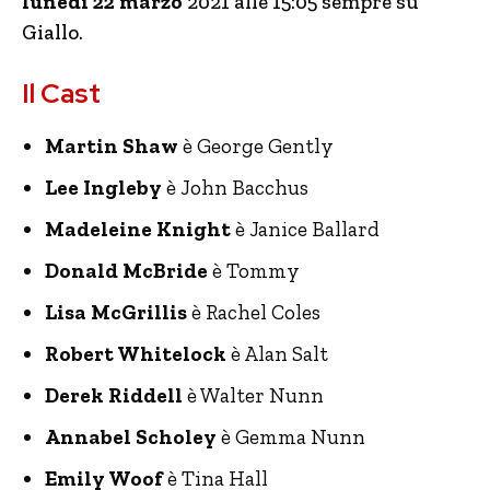
lunedì 22 marzo
2021 alle 15:05 sempre su
Giallo.
Il Cast
Martin Shaw
è George Gently
Lee Ingleby
è John Bacchus
Madeleine Knight
è Janice Ballard
Donald McBride
è Tommy
Lisa McGrillis
è Rachel Coles
Robert Whitelock
è Alan Salt
Derek Riddell
è Walter Nunn
Annabel Scholey
è Gemma Nunn
Emily Woof
è Tina Hall