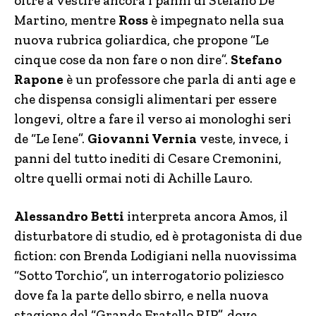
oltre a vestire ancora i panni di Stefano De
Martino, mentre
Ross
è impegnato nella sua
nuova rubrica goliardica, che propone “Le
cinque cose da non fare o non dire”.
Stefano
Rapone
è un professore che parla di anti age e
che dispensa consigli alimentari per essere
longevi, oltre a fare il verso ai monologhi seri
de “Le Iene”.
Giovanni Vernia
veste, invece, i
panni del tutto inediti di Cesare Cremonini,
oltre quelli ormai noti di Achille Lauro.
Alessandro Betti
interpreta ancora Amos, il
disturbatore di studio, ed è protagonista di due
fiction: con Brenda Lodigiani nella nuovissima
“Sotto Torchio”, un interrogatorio poliziesco
dove fa la parte dello sbirro, e nella nuova
stagione del “Grande Fratello RIP”, dove