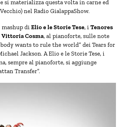
he si materializza questa volta in carne ed
a Vecchio) nel Radio GialappaShow.
te mashup di
Elio e le Storie Tese
, i
Tenores
o
Vittoria Cosma
, al pianoforte, sulle note
ybody wants to rule the world” dei Tears for
chael Jackson. A Elio e le Storie Tese, i
ma, sempre al pianoforte, si aggiunge
ttan Transfer”.