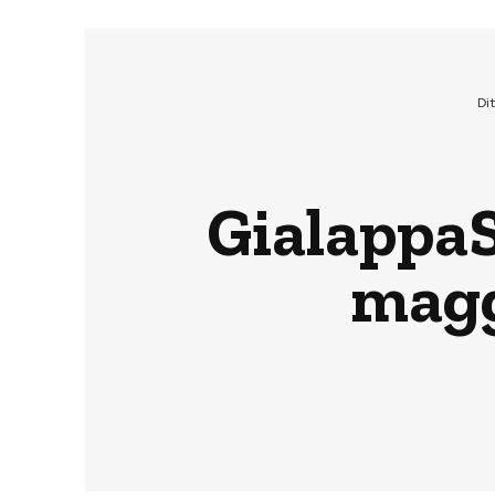
Di
GialappaS
magg