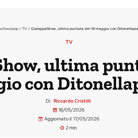
tuttounpop
>
TV
>
GialappaShow, ultima puntata del 18 maggio con Ditonellapi
TV
how, ultima punt
io con Ditonella
Di:
Riccardo Cristilli
18/05/2026
Aggiornato il:
17/05/2026
2
min.