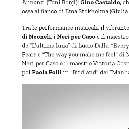
Annanzi (Toni Bonji);
Gino Castaldo
, c
ossa al fianco di Ema Stokholma (Giuli
Tra le performance musicali, il vibran
di Neoneli
, i
Neri per Caso
e il maestr
de “L’ultima luna” di Lucio Dalla, “Ever
Fears e “The way you make me feel” di Mi
Neri per Caso e il maestro Vittoria Cos
poi
Paola Folli
in “Birdland” dei “Manha