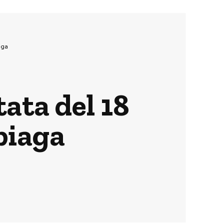
aga
ata del 18
piaga