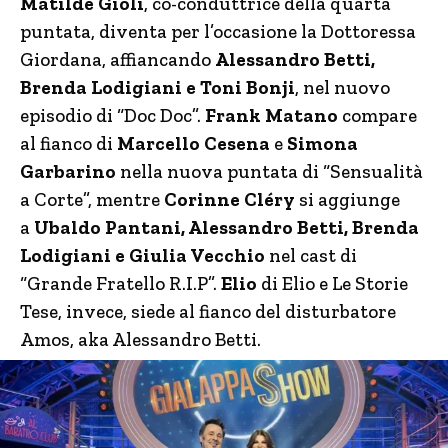
Matilde Gioli
, co-conduttrice della quarta
puntata, diventa per l’occasione la Dottoressa
Giordana, affiancando
Alessandro Betti,
Brenda Lodigiani e Toni Bonji
, nel nuovo
episodio di “Doc Doc”.
Frank Matano
compare
al fianco di
Marcello Cesena
e
Simona
Garbarino
nella nuova puntata di “Sensualità
a Corte”, mentre
Corinne Cléry
si aggiunge
a
Ubaldo Pantani, Alessandro Betti, Brenda
Lodigiani e Giulia Vecchio
nel cast di
“Grande Fratello R.I.P”.
Elio
di Elio e Le Storie
Tese, invece, siede al fianco del disturbatore
Amos, aka Alessandro Betti.