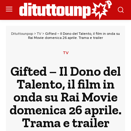
Dituttounpop
>
TV
>
Gifted – Il Dono del Talento, il film in onda su
Rai Movie domenica 26 aprile. Trama e trailer
TV
Gifted – Il Dono del
Talento, il film in
onda su Rai Movie
domenica 26 aprile.
Trama e trailer