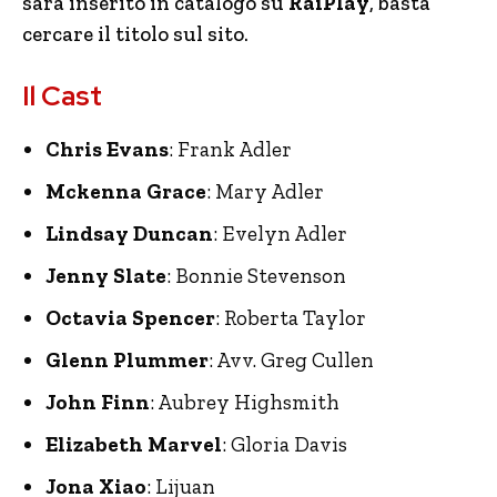
sarà inserito in catalogo su
RaiPlay
, basta
cercare il titolo sul sito.
Il Cast
Chris Evans
: Frank Adler
Mckenna Grace
: Mary Adler
Lindsay Duncan
: Evelyn Adler
Jenny Slate
: Bonnie Stevenson
Octavia Spencer
: Roberta Taylor
Glenn Plummer
: Avv. Greg Cullen
John Finn
: Aubrey Highsmith
Elizabeth Marvel
: Gloria Davis
Jona Xiao
: Lijuan