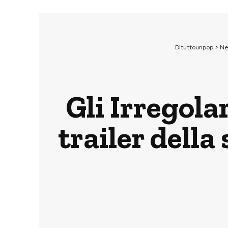
Dituttounpop
>
Ne
Gli Irregolar
trailer della