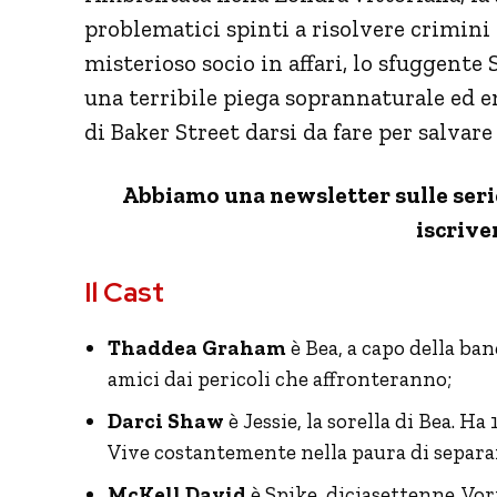
problematici spinti a risolvere crimini
misterioso socio in affari, lo sfuggent
una terribile piega soprannaturale ed e
di Baker Street darsi da fare per salvare
Abbiamo una newsletter sulle serie 
iscriver
Il Cast
Thaddea Graham
è Bea, a capo della ban
amici dai pericoli che affronteranno;
Darci Shaw
è Jessie, la sorella di Bea. Ha
Vive costantemente nella paura di separa
McKell David
è Spike, diciasettenne. Vo