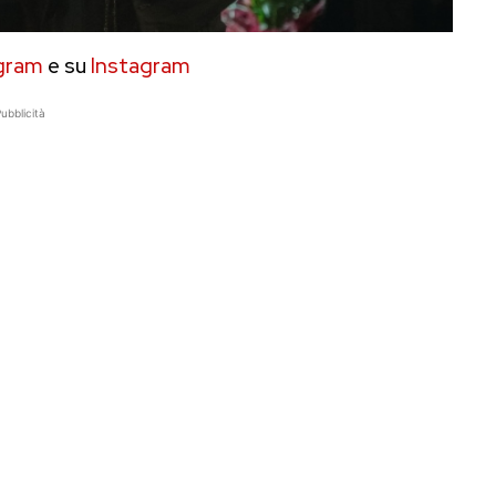
gram
e su
Instagram
ubblicità