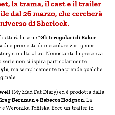
t, la trama, il cast e il trailer
bile dal 26 marzo, che cercherà
universo di Sherlock.
butterà la serie “
Gli Irregolari di Baker
isodi e promette di mescolare vari generi
mystery e molto altro. Nonostante la presenza
 serie non si ispira particolarmente
yle
, ma semplicemente ne prende qualche
ginale.
well
(My Mad Fat Diary) ed è prodotta dalla
 Greg Bernman e Rebecca Hodgson
. La
 e Weronika Tofilska. Ecco un trailer in