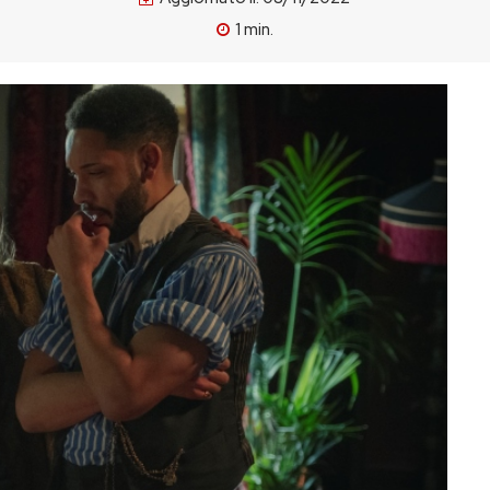
1
min.