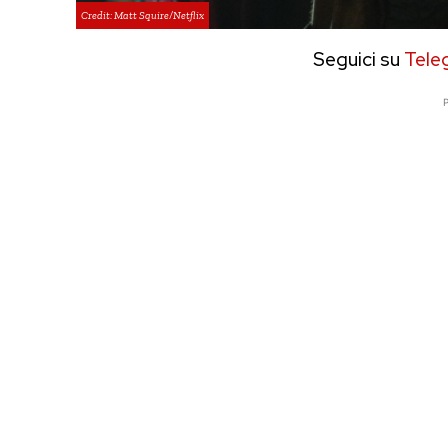
Credit: Matt Squire/Netflix
Seguici su
Tele
P