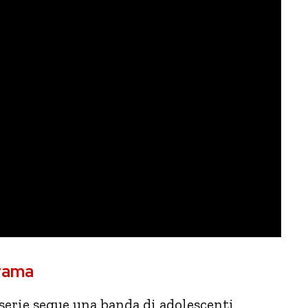
trama
serie segue una banda di adolescenti