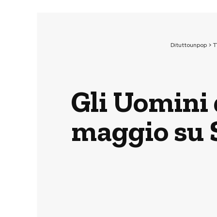
Dituttounpop
>
T
Gli Uomini d
maggio su 