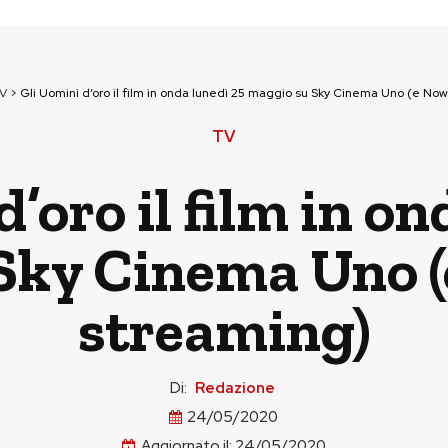
V
>
Gli Uomini d’oro il film in onda lunedì 25 maggio su Sky Cinema Uno (e Now
TV
’oro il film in o
Sky Cinema Uno (
streaming)
Di:
Redazione
24/05/2020
Aggiornato il:
24/05/2020