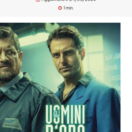
1
min.