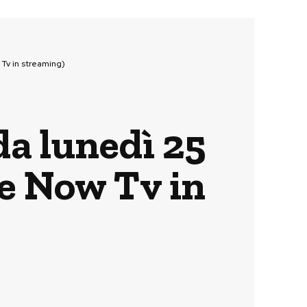
 Tv in streaming)
nda lunedì 25
e Now Tv in