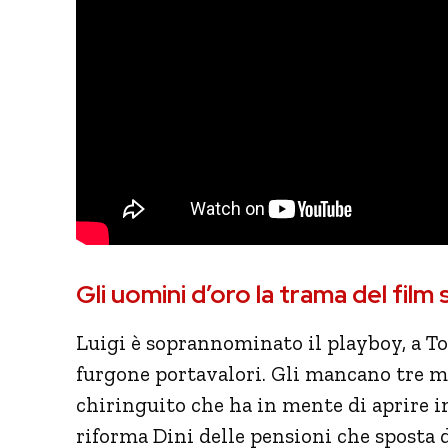
Gli uomini d’oro la trama del fil
Luigi è soprannominato il playboy, a Tor
furgone portavalori. Gli mancano tre me
chiringuito che ha in mente di aprire in
riforma Dini delle pensioni che sposta d