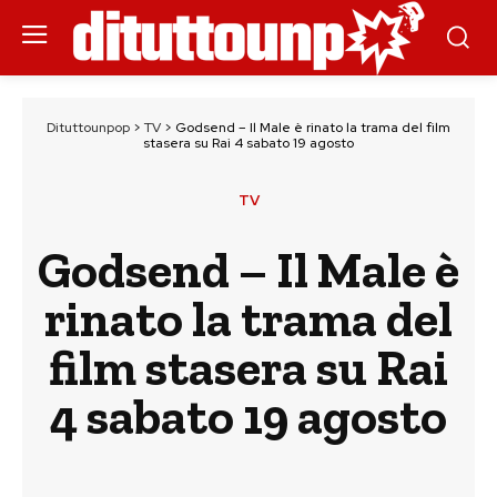
Dituttounpop
>
TV
>
Godsend – Il Male è rinato la trama del film
stasera su Rai 4 sabato 19 agosto
TV
Godsend – Il Male è
rinato la trama del
film stasera su Rai
4 sabato 19 agosto