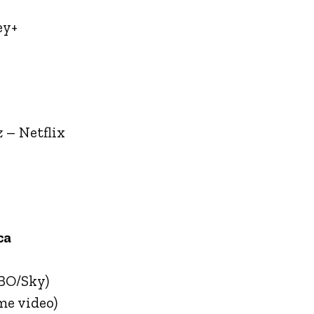
ey+
z
– Netflix
ca
BO/Sky)
me video)