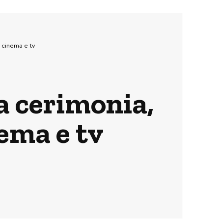
 cinema e tv
a cerimonia,
ema e tv