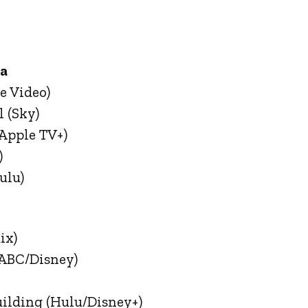
ca
e Video)
 (Sky)
Apple TV+)
)
ulu)
ix)
ABC/Disney)
ilding (Hulu/Disney+)