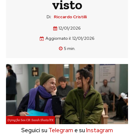
visto
Di:
Riccardo Cristilli
12/01/2026
Aggiornato il:
12/01/2026
5
min.
Dying for Sex CR: Sarah Shatz/FX
Seguici su
Telegram
e su
Instagram