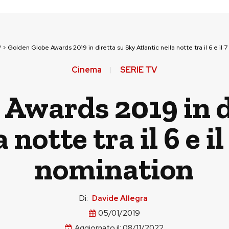
V
>
Golden Globe Awards 2019 in diretta su Sky Atlantic nella notte tra il 6 e il
Cinema
SERIE TV
 Awards 2019 in d
 notte tra il 6 e i
nomination
Di:
Davide Allegra
05/01/2019
Aggiornato il:
08/11/2022