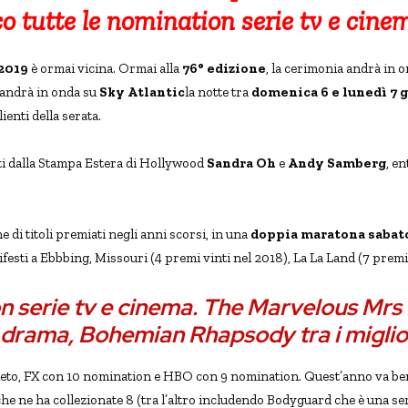
o tutte le nomination serie tv e cine
2019
è ormai vicina. Ormai alla
76° edizione
, la cerimonia andrà in 
ia andrà in onda su
Sky Atlantic
la notte tra
domenica 6 e lunedì 7 
ienti della serata.
ti dalla Stampa Estera di Hollywood
Sandra Oh
e
Andy Samberg
, e
di titoli premiati negli anni scorsi, in una
doppia maratona sabato
nifesti a Ebbbing, Missouri (4 premi vinti nel 2018), La La Land (7 premi
n serie tv e cinema. The Marvelous Mr
 drama, Bohemian Rhapsody tra i miglio
ueto, FX con 10 nomination e HBO con 9 nomination. Quest’anno va b
che ne ha collezionate 8 (tra l’altro includendo Bodyguard che è una ser