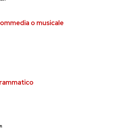
m commedia o musicale
 drammatico
n