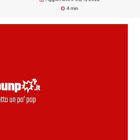
4
min.