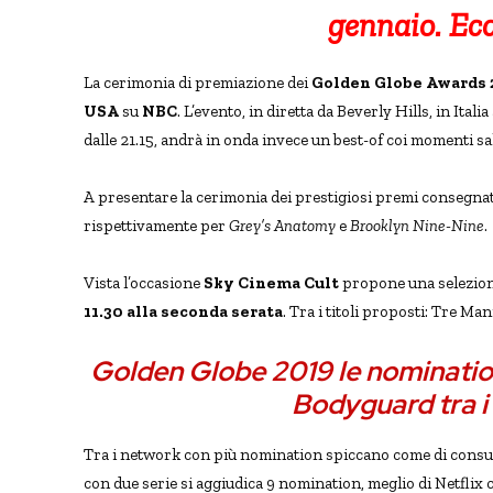
gennaio. Ecc
La cerimonia di premiazione dei
Golden Globe Awards 
USA
su
NBC
. L’evento, in diretta da Beverly Hills, in Ital
dalle 21.15, andrà in onda invece un best-of coi momenti sal
A presentare la cerimonia dei prestigiosi premi consegna
rispettivamente per
Grey’s Anatomy
e
Brooklyn Nine-Nine
.
Vista l’occasione
Sky Cinema Cult
propone una selezione 
11.30 alla seconda serata
. Tra i titoli proposti: Tre Ma
Golden Globe 2019 le nominatio
Bodyguard tra i
Tra i network con più nomination spiccano come di cons
con due serie si aggiudica 9 nomination, meglio di Netflix 