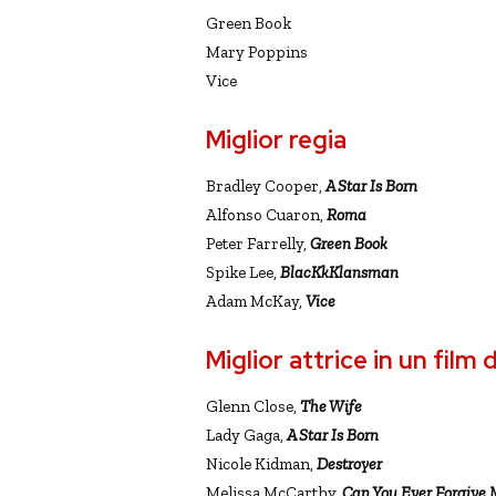
Green Book
Mary Poppins
Vice
Miglior regia
Bradley Cooper,
A Star Is Born
Alfonso Cuaron,
Roma
Peter Farrelly,
Green Book
Spike Lee,
BlacKkKlansman
Adam McKay,
Vice
Miglior attrice in un fil
Glenn Close,
The Wife
Lady Gaga,
A Star Is Born
Nicole Kidman,
Destroyer
Melissa McCarthy,
Can You Ever Forgive