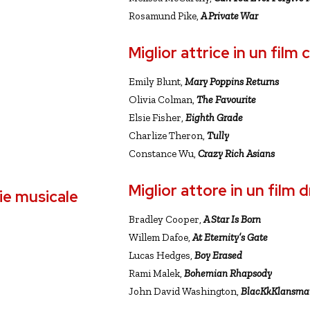
Rosamund Pike,
A Private War
Miglior attrice in un fil
Emily Blunt,
Mary Poppins Returns
Olivia Colman,
The Favourite
Elsie Fisher,
Eighth Grade
Charlize Theron,
Tully
Constance Wu,
Crazy Rich Asians
Miglior attore in un film
ie musicale
Bradley Cooper,
A Star Is Born
Willem Dafoe,
At Eternity’s Gate
Lucas Hedges,
Boy Erased
Rami Malek,
Bohemian Rhapsody
John David Washington,
BlacKkKlansma