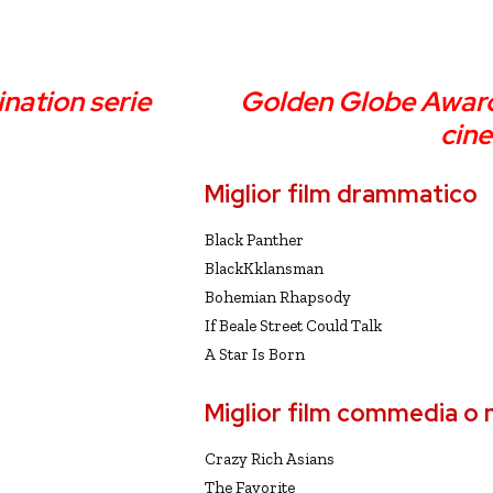
 Awards 2019 nomination
nation serie
Golden Globe Award
cin
Miglior film drammatico
Black Panther
BlackKklansman
Bohemian Rhapsody
If Beale Street Could Talk
A Star Is Born
Miglior film commedia o 
Crazy Rich Asians
The Favorite