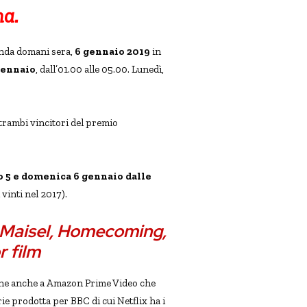
ma.
onda domani sera,
6 gennaio 2019
in
gennaio
, dall’01.00 alle 05.00. Lunedì,
ntrambi vincitori del premio
 5 e domenica 6 gennaio dalle
 vinti nel 2017).
s Maisel, Homecoming,
r film
ene anche a Amazon Prime Video che
ie prodotta per BBC di cui Netflix ha i