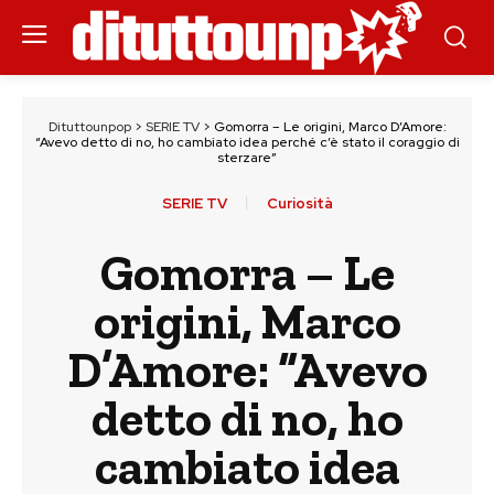
Dituttounpop
>
SERIE TV
>
Gomorra – Le origini, Marco D’Amore:
“Avevo detto di no, ho cambiato idea perché c’è stato il coraggio di
sterzare”
SERIE TV
Curiosità
Gomorra – Le
origini, Marco
D’Amore: “Avevo
detto di no, ho
cambiato idea