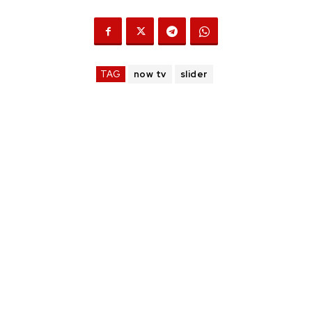
TAG
now tv
slider