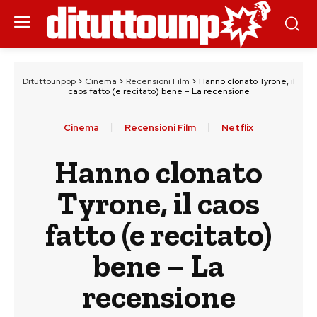
Dituttounpop
>
Cinema
>
Recensioni Film
>
Hanno clonato Tyrone, il
caos fatto (e recitato) bene – La recensione
Cinema
Recensioni Film
Netflix
Hanno clonato
Tyrone, il caos
fatto (e recitato)
bene – La
recensione