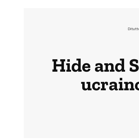
Ditut
Hide and Se
ucrain