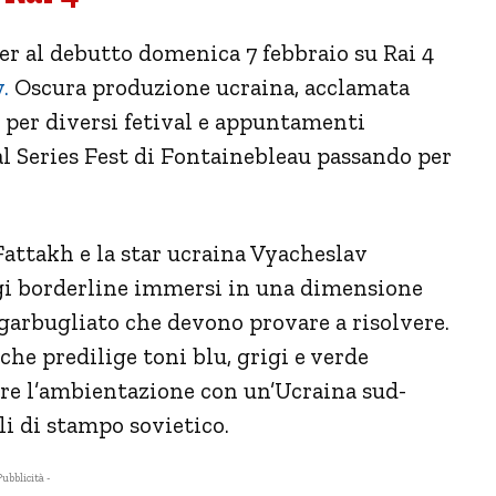
ler al debutto domenica 7 febbraio su Rai 4
.
Oscura produzione ucraina, acclamata
a per diversi fetival e appuntamenti
al Series Fest di Fontainebleau passando per
Fattakh e la star ucraina Vyacheslav
gi borderline immersi in una dimensione
garbugliato che devono provare a risolvere.
he predilige toni blu, grigi e verde
lare l’ambientazione con un’Ucraina sud-
li di stampo sovietico.
Pubblicità -