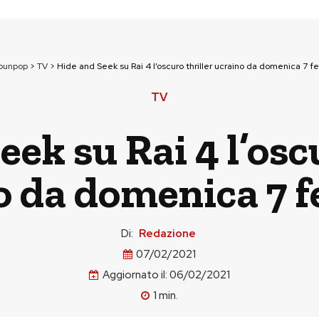
tounpop
>
TV
>
Hide and Seek su Rai 4 l’oscuro thriller ucraino da domenica 7 f
TV
ek su Rai 4 l’osc
o da domenica 7 f
Di:
Redazione
07/02/2021
Aggiornato il:
06/02/2021
1
min.