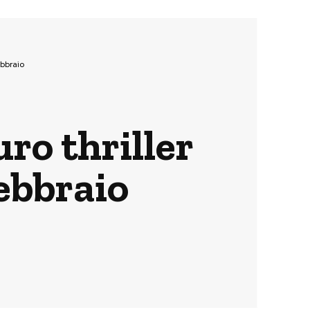
ebbraio
uro thriller
ebbraio