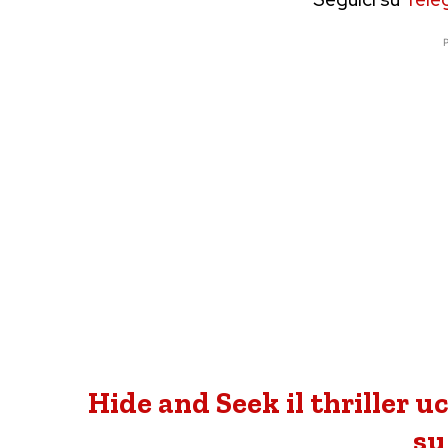
P
Hide and Seek il thriller 
su