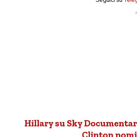
P
Hillary su Sky Documentari
Clinton nom