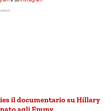
ubblicità
es il documentario su Hillary
inato agli Emmy