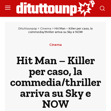
Dituttounpop
>
Cinema
>
Hit Man – Killer per caso, la
commedia/thriller arriva su Sky e NOW
Cinema
Hit Man – Killer
per caso, la
commedia/thriller
arriva su Sky e
NOW