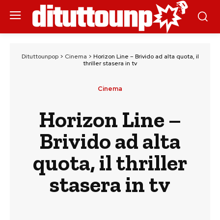
Dituttounpop
>
Cinema
>
Horizon Line – Brivido ad alta quota, il
thriller stasera in tv
Cinema
Horizon Line –
Brivido ad alta
quota, il thriller
stasera in tv