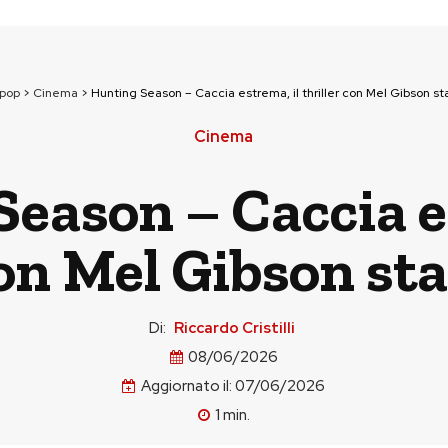
npop
>
Cinema
>
Hunting Season – Caccia estrema, il thriller con Mel Gibson sta
Cinema
eason – Caccia e
con Mel Gibson sta
Di:
Riccardo Cristilli
08/06/2026
Aggiornato il:
07/06/2026
1
min.