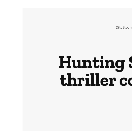
Dituttou
Hunting S
thriller 