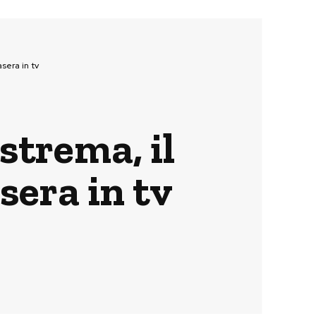
sera in tv
strema, il
sera in tv