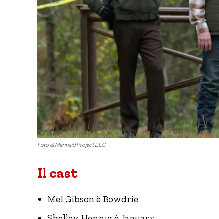
Foto di Mermaid Project LLC
Il cast
Mel Gibson è Bowdrie
Shelley Hennig è January