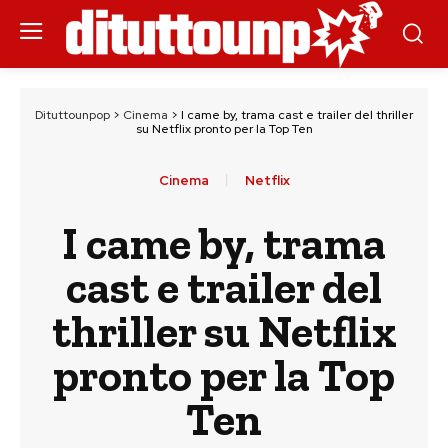
Dituttounpop
>
Cinema
>
I came by, trama cast e trailer del thriller
su Netflix pronto per la Top Ten
Cinema
Netflix
I came by, trama
cast e trailer del
thriller su Netflix
pronto per la Top
Ten