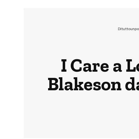
Dituttounp
I Care a L
Blakeson da