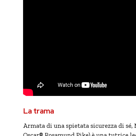
La trama
Armata di una spietata sicurezza di sé
Oscar® Rosamund Pike) è una tutrice lega