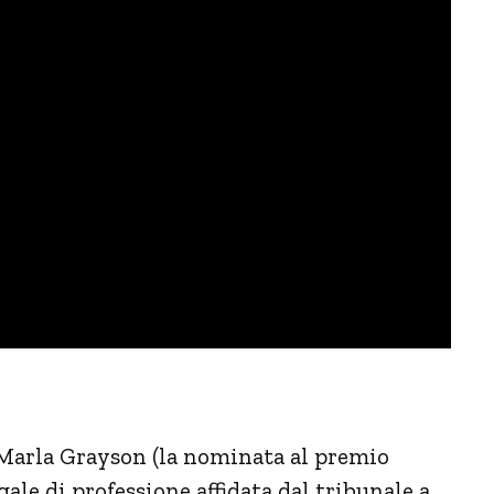
, Marla Grayson (la nominata al premio
le di professione affidata dal tribunale a