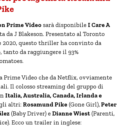
Pike
n Prime Video
sarà disponibile
I Care A
tta da J Blakeson. Presentato al Toronto
 2020, questo thriller ha convinto da
o, tanto da raggiungere il 93%
Tomatoes.
 da Prime Video che da Netflix, ovviamente
ali. Il colosso streaming del gruppo di
in
Italia, Australia, Canada, Irlanda e
gli altri:
Rosamund Pike
(Gone Girl),
Peter
ález
(Baby Driver) e
Dianne Wiest
(Parenti,
e). Ecco un trailer in inglese: