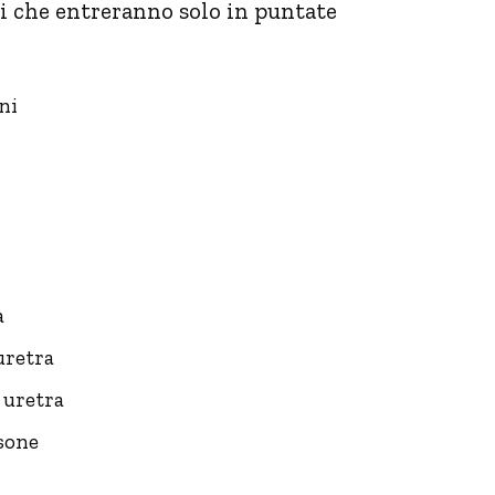
i che entreranno solo in puntate
ni
a
uretra
 uretra
sone