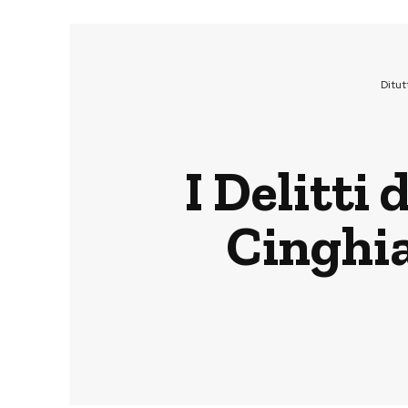
Ditu
I Delitti
Cinghia