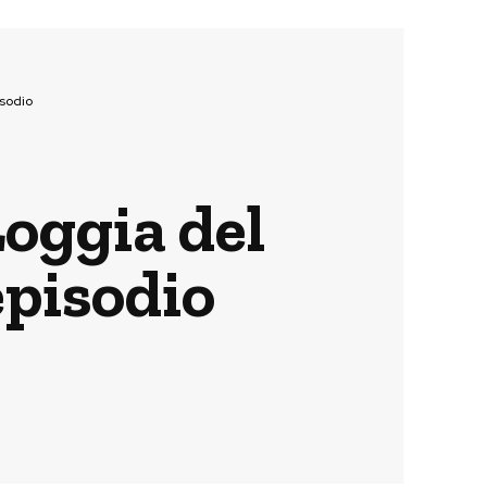
isodio
Loggia del
episodio