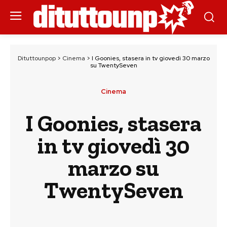
Dituttounpop
>
Cinema
>
I Goonies, stasera in tv giovedì 30 marzo
su TwentySeven
Cinema
I Goonies, stasera
in tv giovedì 30
marzo su
TwentySeven