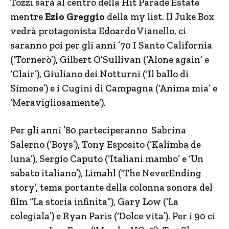
Tozzi sarà al centro della Hit Parade Estate
mentre
Ezio Greggio
della my list. Il Juke Box
vedrà protagonista Edoardo Vianello, ci
saranno poi per gli anni ’70 I Santo California
(‘Tornerò’), Gilbert O’Sullivan (‘Alone again’ e
‘Clair’), Giuliano dei Notturni (‘Il ballo di
Simone’) e i Cugini di Campagna (‘Anima mia’ e
‘Meravigliosamente’).
Per gli anni ’80 parteciperanno Sabrina
Salerno (‘Boys’), Tony Esposito (‘Kalimba de
luna’), Sergio Caputo (‘Italiani mambo’ e ‘Un
sabato italiano’), Limahl (‘The NeverEnding
story’, tema portante della colonna sonora del
film “La storia infinita”), Gary Low (‘La
colegiala’) e Ryan Paris (‘Dolce vita’). Per i 90 ci