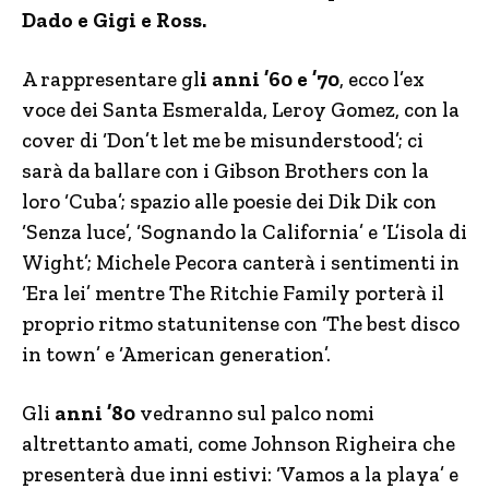
Dado e Gigi e Ross.
A rappresentare gl
i anni ’60 e ’70
, ecco l’ex
voce dei Santa Esmeralda, Leroy Gomez, con la
cover di ‘Don’t let me be misunderstood’; ci
sarà da ballare con i Gibson Brothers con la
loro ‘Cuba’; spazio alle poesie dei Dik Dik con
‘Senza luce’, ‘Sognando la California’ e ‘L’isola di
Wight’; Michele Pecora canterà i sentimenti in
‘Era lei’ mentre The Ritchie Family porterà il
proprio ritmo statunitense con ‘The best disco
in town’ e ‘American generation’.
Gli
anni ’80
vedranno sul palco nomi
altrettanto amati, come Johnson Righeira che
presenterà due inni estivi: ‘Vamos a la playa’ e