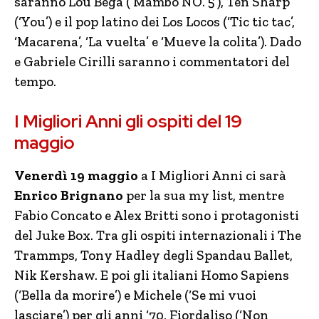
saranno Lou Bega (‘Mambo NO. 5’), Ten Sharp
(‘You’) e il pop latino dei Los Locos (‘Tic tic tac’,
‘Macarena’, ‘La vuelta’ e ‘Mueve la colita’). Dado
e Gabriele Cirilli saranno i commentatori del
tempo.
I Migliori Anni gli ospiti del 19
maggio
Venerdì 19 maggio
a I Migliori Anni ci sarà
Enrico Brignano
per la sua my list, mentre
Fabio Concato e Alex Britti sono i protagonisti
del Juke Box. Tra gli ospiti internazionali i The
Trammps, Tony Hadley degli Spandau Ballet,
Nik Kershaw. E poi gli italiani Homo Sapiens
(‘Bella da morire’) e Michele (‘Se mi vuoi
lasciare’) per gli anni ‘70, Fiordaliso (‘Non