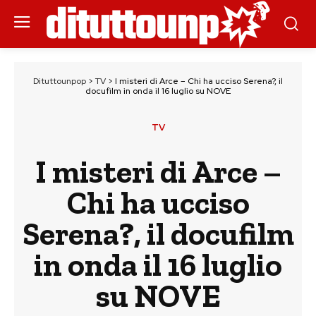
Dituttounpop
>
TV
>
I misteri di Arce – Chi ha ucciso Serena?, il
docufilm in onda il 16 luglio su NOVE
TV
I misteri di Arce –
Chi ha ucciso
Serena?, il docufilm
in onda il 16 luglio
su NOVE