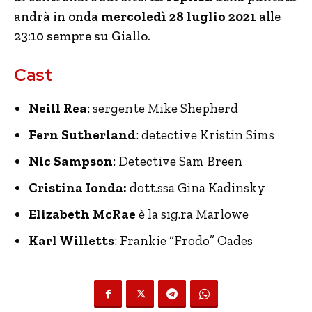
andrà in onda
mercoledì 28 luglio 2021
alle
23:10 sempre su Giallo.
Cast
Neill Rea
: sergente Mike Shepherd
Fern Sutherland
: detective Kristin Sims
Nic Sampson
: Detective Sam Breen
Cristina Ionda:
dott.ssa Gina Kadinsky
Elizabeth McRae
è la sig.ra
Marlowe
Karl Willetts
: Frankie “Frodo” Oades