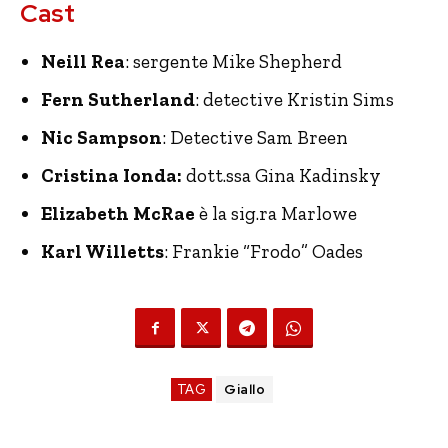
Cast
Neill Rea
: sergente Mike Shepherd
Fern Sutherland
: detective Kristin Sims
Nic Sampson
: Detective Sam Breen
Cristina Ionda:
dott.ssa Gina Kadinsky
Elizabeth McRae
è la sig.ra
Marlowe
Karl Willetts
: Frankie “Frodo” Oades
TAG
Giallo