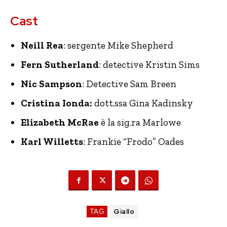
Cast
Neill Rea
: sergente Mike Shepherd
Fern Sutherland
: detective Kristin Sims
Nic Sampson
: Detective Sam Breen
Cristina Ionda:
dott.ssa Gina Kadinsky
Elizabeth McRae
è la sig.ra
Marlowe
Karl Willetts
: Frankie “Frodo” Oades
TAG
Giallo