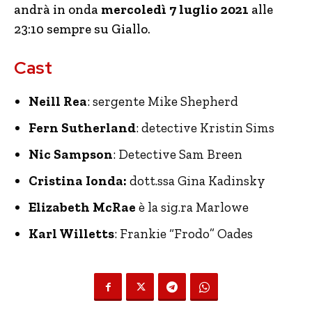
andrà in onda
mercoledì 7 luglio 2021
alle
23:10 sempre su Giallo.
Cast
Neill Rea
: sergente Mike Shepherd
Fern Sutherland
: detective Kristin Sims
Nic Sampson
: Detective Sam Breen
Cristina Ionda:
dott.ssa Gina Kadinsky
Elizabeth McRae
è la sig.ra
Marlowe
Karl Willetts
: Frankie “Frodo” Oades