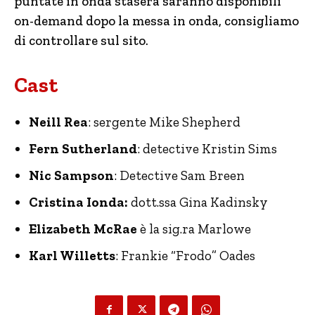
puntate in onda stasera saranno disponibili
on-demand dopo la messa in onda, consigliamo
di controllare sul sito.
Cast
Neill Rea
: sergente Mike Shepherd
Fern Sutherland
: detective Kristin Sims
Nic Sampson
: Detective Sam Breen
Cristina Ionda:
dott.ssa Gina Kadinsky
Elizabeth McRae
è la sig.ra
Marlowe
Karl Willetts
: Frankie “Frodo” Oades