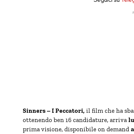
P
Sinners – I Peccatori,
il film che ha sb
ottenendo ben 16 candidature, arriva
l
prima visione, disponibile on demand
a