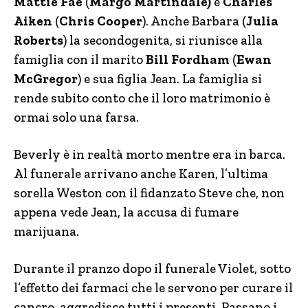
Mattie Fae
(
Margo Martindale)
e
Charles
Aiken
(
Chris Cooper
). Anche Barbara
(
Julia
Roberts
) la secondogenita, si riunisce alla
famiglia con il marito
Bill Fordham
(
Ewan
McGregor
) e sua figlia Jean. La famiglia si
rende subito conto che il loro matrimonio è
ormai solo una farsa.
Beverly è in realtà morto mentre era in barca.
Al funerale arrivano anche Karen, l’ultima
sorella Weston con il fidanzato Steve che, non
appena vede Jean, la accusa di fumare
marijuana.
Durante il pranzo dopo il funerale Violet, sotto
l’effetto dei farmaci che le servono per curare il
cancro, aggredisce tutti i presenti. Passano i