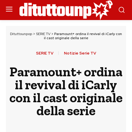
Dituttounpop
>
SERIE TV
>
Paramount+ ordina il revival di iCarly con
il cast originale della serie
SERIE TV
Notizie Serie TV
Paramount+ ordina
il revival di iCarly
con il cast originale
della serie