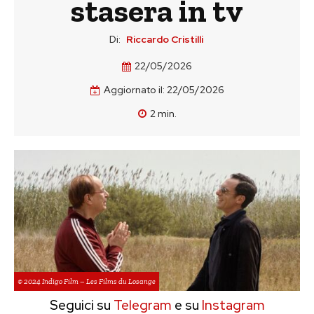
stasera in tv
Di:
Riccardo Cristilli
22/05/2026
Aggiornato il:
22/05/2026
2
min.
© 2024 Indigo Film – Les Films du Losange
Seguici su
Telegram
e su
Instagram