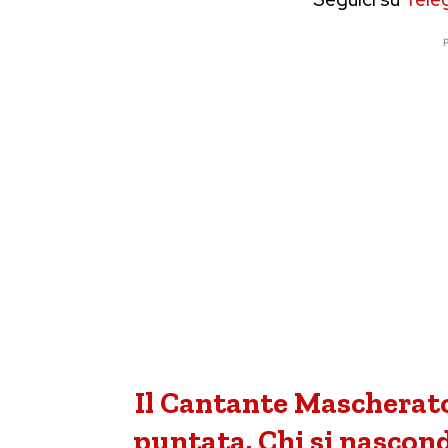
P
Il Cantante Mascherato 
puntata. Chi si nascon