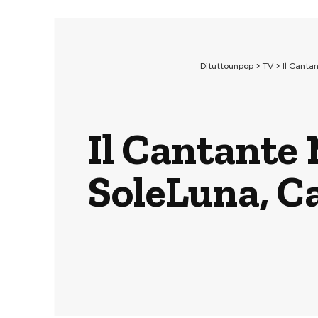
Dituttounpop
>
TV
>
Il Canta
Il Cantante 
SoleLuna, C