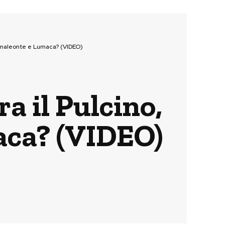
 Camaleonte e Lumaca? (VIDEO)
a il Pulcino,
aca? (VIDEO)