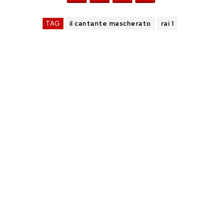
TAG
il cantante mascherato
rai 1