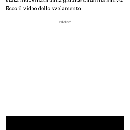
stata indovinata dalla giudice Caterina Balivo.
Ecco il video dello svelamento
- Pubblicità -