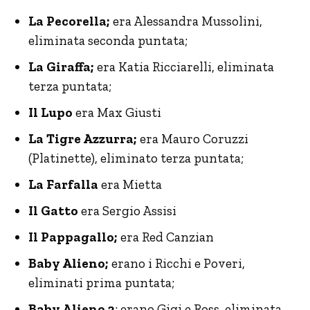
La Pecorella;
era Alessandra Mussolini,
eliminata seconda puntata;
La Giraffa;
era Katia Ricciarelli, eliminata
terza puntata;
Il Lupo
era Max Giusti
La Tigre Azzurra;
era Mauro Coruzzi
(Platinette), eliminato terza puntata;
La Farfalla
era Mietta
Il Gatto
era Sergio Assisi
Il
Pappagallo;
era Red Canzian
Baby Alieno;
erano i Ricchi e Poveri,
eliminati prima puntata;
Baby Alieno 2
; erano Gigi e Ross, eliminata