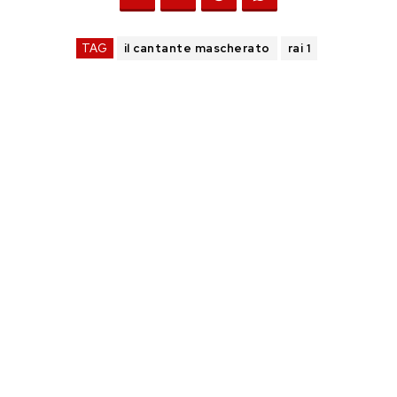
TAG
il cantante mascherato
rai 1