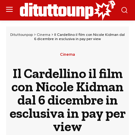
Dituttounpop
>
Cinema
>
Il Cardellino il film con Nicole Kidman dal
6 dicembre in esclusiva in pay per view
Cinema
Il Cardellino il film
con Nicole Kidman
dal 6 dicembre in
esclusiva in pay per
view