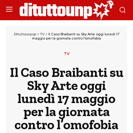
Dituttounpop
>
TV
>
Il Caso Braibanti su Sky Arte oggi lunedì 17
maggio per la giornata contro l’omofobia
TV
Il Caso Braibanti su
Sky Arte oggi
lunedì 17 maggio
per la giornata
contro l’omofobia