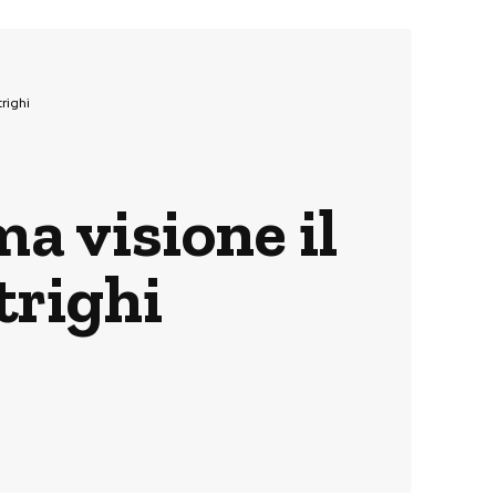
trighi
ma visione il
trighi