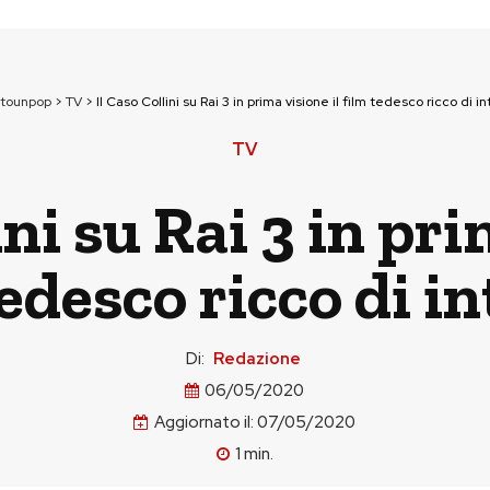
ttounpop
>
TV
>
Il Caso Collini su Rai 3 in prima visione il film tedesco ricco di in
TV
ini su Rai 3 in pri
tedesco ricco di in
Di:
Redazione
06/05/2020
Aggiornato il:
07/05/2020
1
min.