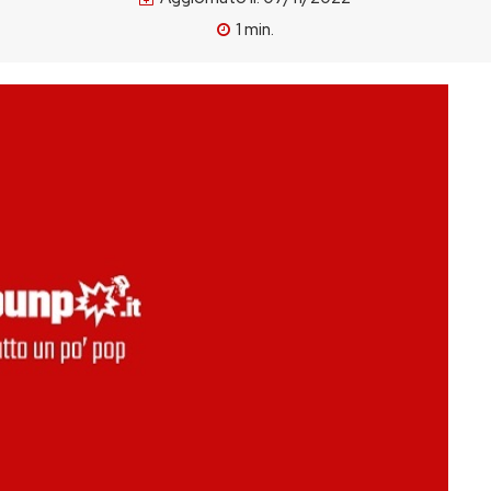
1
min.