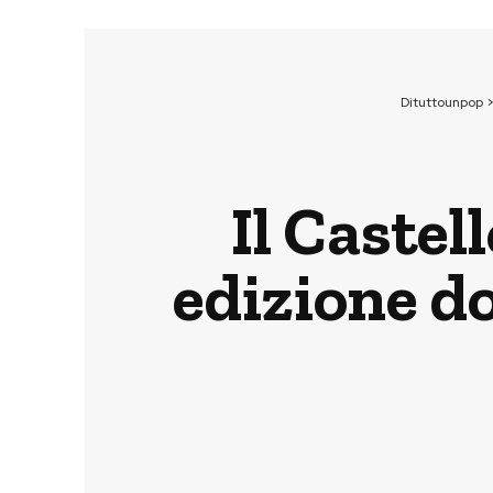
Dituttounpop
Il Castel
edizione do