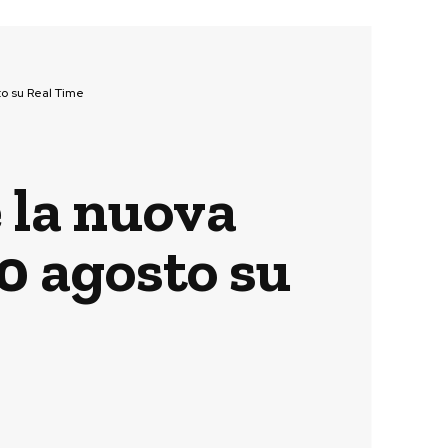
to su Real Time
e la nuova
0 agosto su