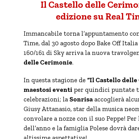
Il Castello delle Cerim
edizione su Real Ti
Immancabile torna l’appuntamento con l
Time, dal 30 agosto dopo Bake Off Italia 
160/161 di Sky arriva la nuova travolge
delle Cerimonie
.
In questa stagione de
“Il Castello dell
maestosi eventi
per quindici puntate t
celebrazioni; la
Sonrisa
accoglierà alcun
Giusy Attanasio, star della musica neom
convolare a nozze con il suo Peppe! Per 
dell’anno e la famiglia Polese dovrà dare
altissime aspettative!